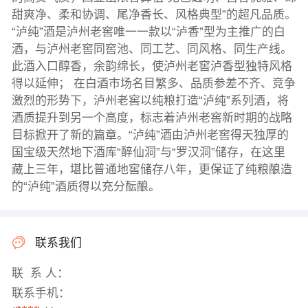
甜爽净、柔和协调、尾净香长、风格典型”的超凡品质。
“泸纯”酒是泸州老窖唯一一款以“泸香”型为主推广的白
酒，与泸州老窖同窖池、同工艺、同风格、同生产线。
此酒入口醇香，余韵绵长，使泸州老窖泸香型独特风格
得以延伸； 在白酒市场名目繁多、品质参差不齐、竞争
激烈的形势下，泸州老窖以纯粮打造“泸纯”系列酒，将
酒质提升到另一个高度，标志着泸州老窖新时期的战略
目标掀开了新的篇章。“泸纯”酒由泸州老窖得天独厚的
国宝级天然地下酒库“醉仙洞”与“罗汉洞”储存，在这里
藏上三年，堪比普通地窖储存八年，更保证了纯粮酿造
的“泸纯”酒质得以充分酝酿。
联系我们
联 系 人：
联系手机：