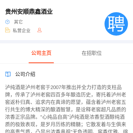
贵州安顺鼎鑫酒业
其它
私营企业
公司主页
在招职位
公司介绍
泸纯酒是泸州老窖于2007年推出并全力打造的支柱品
牌，传承了泸州老窖四百多年酿造历史，寄托着泸州老
窖返朴归真、追求内在真谛的愿望，蕴含着泸州老窖五
行共生的博大精深的酿酒智慧，是诠释老窖超凡品质的
浓香正宗品牌。“心纯品自高”泸纯酒是浓香型酒醇纯酒
质的极致表现，是岁月历练的精髓；它散发着与生俱来
的高贵气质，凸显出浓香鼻祖“无色透明、窖香优雅、绵