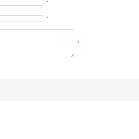
*
*
*