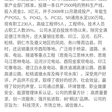
家产业部门核准，投建一条日产2500吨的熟料生产线，
投入资金2。3亿元，并于2009年11月建成投产，年能生
产PO52。5、PO42。5、PC32。5R通用水泥100万吨，
现有职工230人，高级工程师5人，工程师9，技术人员
占职工人数35%。 公司水泥自投放市场以来，除完全满
足德江市场外，还大量销往思南、印江、沿河、石阡、
松桃、铜仁市及遵义地区的凤岗、务川等周边县。同
时，还远销重庆市酉阳等地。广泛用于桥梁、道路、水
库、电站、隧道等重点工程（思南乌江思林大桥、思南
乌江思林电站、沿河沙沱电站、酉阳金家坝电站、印江
坨寨电站、德江白水泉电站、重庆渝湘高速公路、酉重
高速公路、松桃道塘水库及梅子坝水库）。深受用户好
评，产品供不应求，取得了很好的经济、社会效益，赢
得了较好的声誉，公司通过质量、环境管理、职业健康
安全、能源管理体系认证，公司的质量方针 ：高质量要
求、创一流服务；强开拓进取、树“桐达”品牌。 公司的
宗旨为： 科技顶天，市场立地，诚信做人。