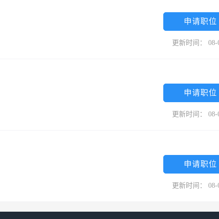
司施工的贵州开磷30万吨/年合成氨变压吸附脱碳装置喜获“黄果树杯”优质
、严格管理、顾客满意、持续创新、关爱生命、构建和谐、创造一流的施
申请职位
针，愿我们的服务为您带来满意的笑容。
更新时间： 08-
申请职位
更新时间： 08-
申请职位
更新时间： 08-