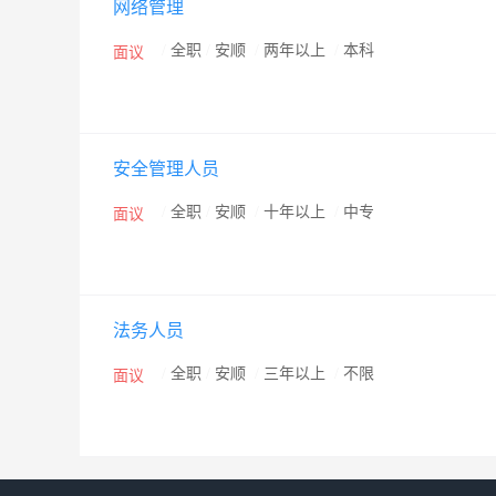
网络管理
和“全国用户最满意金牌建设单位”荣誉称号。2009年我
施工工程，并被评为贵州省优秀施工企业。 “诚信为本
/
全职
/
安顺
/
两年以上
/
本科
面议
工环境、建立文明的施工企业”，是我公司一贯遵循的方
安全管理人员
/
全职
/
安顺
/
十年以上
/
中专
面议
法务人员
/
全职
/
安顺
/
三年以上
/
不限
面议