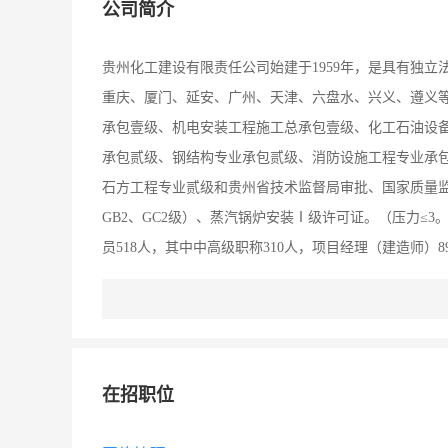
公司简介
贵州化工建设有限责任公司始建于1959年，是具有独
重庆、厦门、延安、广州、天津、六盘水、兴义、遵义
承包壹级、机电安装工程施工总承包壹级、化工石油设
承包贰级、钢结构专业承包贰级、消防设施工程专业承
石方工程专业贰级和贵州省技术监督局审批、国家质量监
GB2、GC2级）、蒸汽锅炉安装Ⅰ级许可证。（压力≤3。
员518人，其中中高级职称310人，项目经理（建造师）8
设备总台、件为1000余台件。 本公司下设建筑、安装
公司承建的化工、冶金、轻工、矿山、医药、电力、民
级优良工程。 公司具有健全的质量管理制度和完善的质量保
2000质量体系认证；ISO14001：2004环境管理体系认
在招职位
会、贵州省公证鉴定行业推荐的质量诚信企业；被中国调
是200６年度“全国用户满意安装企业”，2008年中国