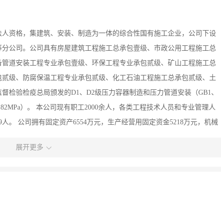
立法人资格，集建筑、安装、制造为一体的综合性国有施工企业，公司下设
等分公司。公司具有房屋建筑工程施工总承包壹级、市政公用工程施工总
备管道安装工程专业承包壹级、环保工程专业承包贰级、矿山工程施工总
包贰级、防腐保温工程专业承包贰级、化工石油工程施工总承包贰级、土
督检验检疫总局颁发的D1、D2级压力容器制造和压力管道安装（GB1、
82MPa）。 本公司现有职工2000余人，各类工程技术人员和专业管理人
9人。 公司拥有固定资产6554万元，生产经营用固定资金5218万元，机械
、化工安装、防腐保温、锅炉安装等分公司和压力容器制造厂。 50余年来本
展开更多
用建筑等主要项目千余项，均一次验收合格，多项工程项目被评为省、部
证体系。并于2003年经中国质量认证中心审核，通过了ISO9001：
证；GB/T28001－2001职业健康安全管理体系认证；是贵州省质量检验协
查统计行业协会、中国资信评估中心认定为建设行业信用AAA级单位；
工程建设市场监督联合会授予我公司“全国质量、服务、信誉AAA级资信单位”