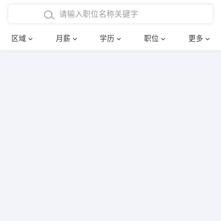
4000-5000元
本科
行政后勤
建筑装潢
确定
区域
月薪
学历
职位
更多
5000-8000元
硕士
销售岗位
教师
8000-12000元
博士
文员
护士
12000-20000元
财务会计
传单派发
其他
超市零售
促销导购
网络IT
保健按摩
快递员
前台接待
收银员
技术员/工程师
水电/机修
部门经理