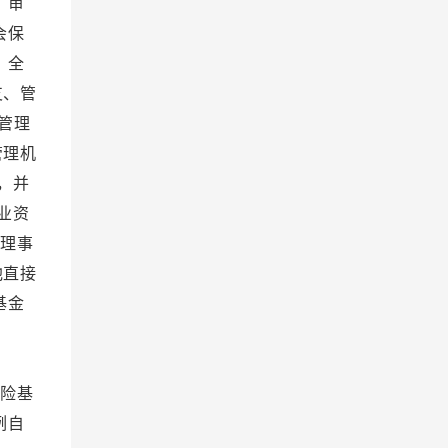
 审
会保
 全
支、管
管理
管理机
，并
业资
金理事
他直接
基金
。
 附
险基
例自