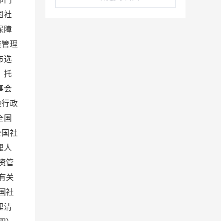
国社
保障
资管理
布选
、托
事会
险行政
全国
全国社
理人
资管
有关
国社
理清