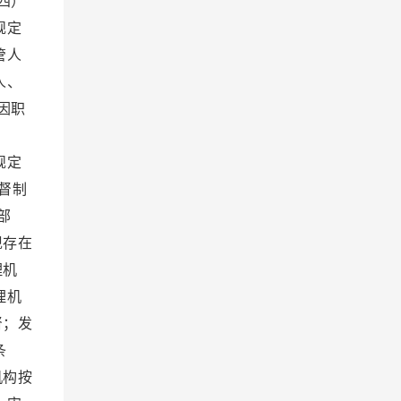
四）
规定
管人
人、
因职
；
规定
督制
部
现存在
理机
理机
督；发
一条
机构按