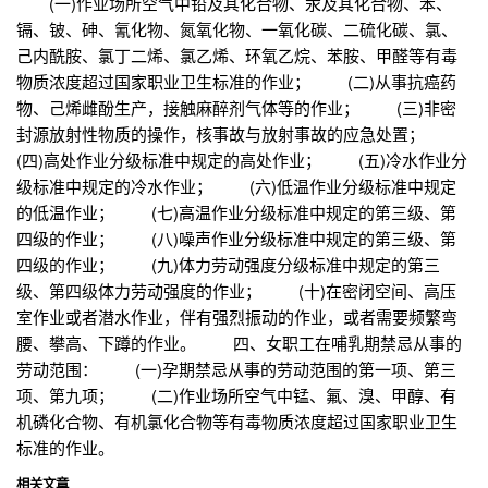
(一)作业场所空气中铅及其化合物、汞及其化合物、苯、
镉、铍、砷、氰化物、氮氧化物、一氧化碳、二硫化碳、氯、
己内酰胺、氯丁二烯、氯乙烯、环氧乙烷、苯胺、甲醛等有毒
物质浓度超过国家职业卫生标准的作业； (二)从事抗癌药
物、己烯雌酚生产，接触麻醉剂气体等的作业； (三)非密
封源放射性物质的操作，核事故与放射事故的应急处置；
(四)高处作业分级标准中规定的高处作业； (五)冷水作业分
级标准中规定的冷水作业； (六)低温作业分级标准中规定
的低温作业； (七)高温作业分级标准中规定的第三级、第
四级的作业； (八)噪声作业分级标准中规定的第三级、第
四级的作业； (九)体力劳动强度分级标准中规定的第三
级、第四级体力劳动强度的作业； (十)在密闭空间、高压
室作业或者潜水作业，伴有强烈振动的作业，或者需要频繁弯
腰、攀高、下蹲的作业。 四、女职工在哺乳期禁忌从事的
劳动范围： (一)孕期禁忌从事的劳动范围的第一项、第三
项、第九项； (二)作业场所空气中锰、氟、溴、甲醇、有
机磷化合物、有机氯化合物等有毒物质浓度超过国家职业卫生
标准的作业。
相关文章