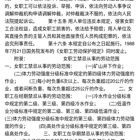
的，女职工可以依法投诉、举报、申诉，依法向劳动人事争议
调解仲裁机构申请调解仲裁，对仲裁裁决不服的，依法向人民
法院提起诉讼。 第十五条 用人单位违反本规定，侵害女职
工合法权益，造成女职工损害的，依法给予赔偿；用人单位及
其直接负责的主管人员和其他直接责任人员构成犯罪的，依法
追究刑事责任。 第十六条 本规定自公布之日起施行。1988
年7月21日国务院发布的《女职工劳动保护规定》同时废止。
附录： 女职工禁忌从事的劳动范围
一、女职工禁忌从事的劳动范围： (一)矿山井下作业；
(二)体力劳动强度分级标准中规定的第四级体力劳动强度的
作业； (三)每小时负重6次以上、每次负重超过20公斤的作
业，或者间断负重、每次负重超过25公斤的作业。 二、女
职工在经期禁忌从事的劳动范围： (一)冷水作业分级标准
中规定的第二级、第三级、第四级冷水作业； (二)低温作
业分级标准中规定的第二级、第三级、第四级低温作业；
(三)体力劳动强度分级标准中规定的第三级、第四级体力劳动强
度的作业； (四)高处作业分级标准中规定的第三级、第四
级高处作业。 三、女职工在孕期禁忌从事的劳动范围：