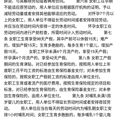
辞退、与其解除劳动或者聘用合同。 第六条 女职工在孕期
不能适应原劳动的，用人单位应当根据医疗机构的证明，予以
减轻劳动量或者安排其他能够适应的劳动。 对怀孕7个月以
上的女职工，用人单位不得延长劳动时间或者安排夜班劳动，
并应当在劳动时间内安排一定的休息时间。 怀孕女职工在
劳动时间内进行产前检查，所需时间计入劳动时间。 第七
条 女职工生育享受98天产假，其中产前可以休假15天；难产
的，增加产假15天；生育多胞胎的，每多生育1个婴儿，增加产
假15天。 女职工怀孕未满4个月流产的，享受15天产假；
怀孕满4个月流产的，享受42天产假。 第八条 女职工产假
期间的生育津贴，对已经参加生育保险的，按照用人单位上年
度职工月平均工资的标准由生育保险基金支付；对未参加生育
保险的，按照女职工产假前工资的标准由用人单位支付。
女职工生育或者流产的医疗费用，按照生育保险规定的项目和
标准，对已经参加生育保险的，由生育保险基金支付；对未参
加生育保险的，由用人单位支付。 第九条 对哺乳未满1周
岁婴儿的女职工，用人单位不得延长劳动时间或者安排夜班劳
动。 用人单位应当在每天的劳动时间内为哺乳期女职工安
排1小时哺乳时间；女职工生育多胞胎的，每多哺乳1个婴儿每