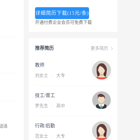
详细简历下载(15元/条)
开通付费企业会员可免费下载
推荐简历
更多简历
教师
刘女士
·
大专
技工/普工
罗先生
·
高中
行政/后勤
动活
范女士
·
大专