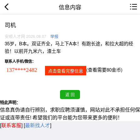
信息内容
司机
安顺人才网 2026.08.07
举报
35岁，B本。双证齐全，马上下A本！有跑长途，和拉大超的经
验！以前开九米六，渣土车
联系人手机/微信：
(查看需要80金币)
137****2482
点击查看完整信息
特此声明：
信息真伪请自行辨别，求职应聘须谨慎，网站对此不承担任何保
证或连带责任! 希望我们的平台能为您带来更多的便利！
[
联系客服
]
[
最新找人才
]