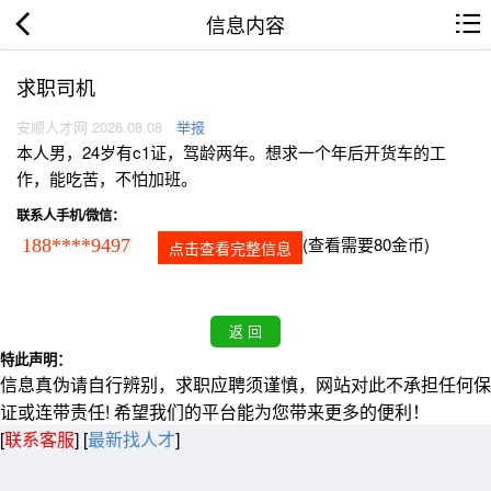
信息内容
求职司机
安顺人才网 2026.08.08
举报
本人男，24岁有c1证，驾龄两年。想求一个年后开货车的工
作，能吃苦，不怕加班。
联系人手机/微信：
(查看需要80金币)
188****9497
点击查看完整信息
特此声明：
信息真伪请自行辨别，求职应聘须谨慎，网站对此不承担任何保
证或连带责任! 希望我们的平台能为您带来更多的便利！
[
联系客服
]
[
最新找人才
]