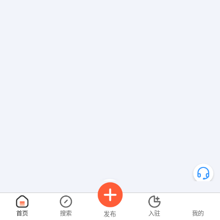
郭昌梅 发布 [招商主管 ] 招聘信息
发布 [质量员 ] 招聘信息
【贵阳白云金凤皇餐饮有限公司】 强势入驻
首页
搜索
入驻
我的
发布